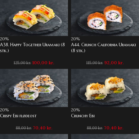
20%
20%
A38. Happy Together Uramaki (8
A44. Crunch California Uramaki
stk.)
(8 stk.)
100,00
kr.
92,00
kr.
125,00
kr.
115,00
kr.
20%
20%
Crispy Ebi flødeost
Crunchy Ebi
70,40
kr.
70,40
kr.
88,00
kr.
88,00
kr.