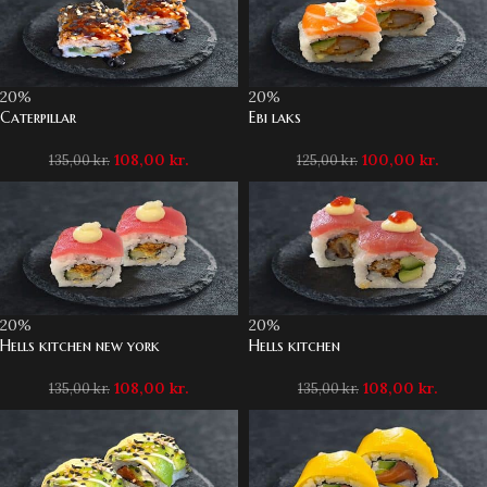
20%
20%
Caterpillar
Ebi laks
108,00
kr.
100,00
kr.
135,00
kr.
125,00
kr.
20%
20%
Hells kitchen new york
Hells kitchen
108,00
kr.
108,00
kr.
135,00
kr.
135,00
kr.