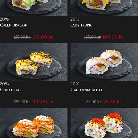
20%
20%
Green dragon
Laks tropic
100,00
kr.
100,00
kr.
125,00
kr.
125,00
kr.
20%
20%
Guld drage
California delux
100,00
kr.
70,40
kr.
125,00
kr.
88,00
kr.