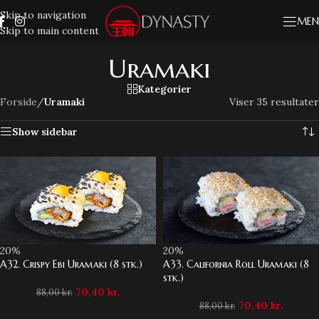
Skip to navigation
MEN
Skip to main content
Uramaki
Kategorier
Forside
/
Uramaki
Viser 35 resultater
Show sidebar
20%
20%
A32. Crispy Ebi Uramaki (8 stk.)
A33. California Roll Uramaki (8
stk.)
70,40
kr.
88,00
kr.
70,40
kr.
88,00
kr.