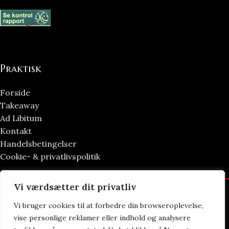
Praktisk
Forside
Takeaway
Ad Libitum
Kontakt
Handelsbetingelser
Cookie- & privatlivspolitik
Vi værdsætter dit privatliv
Dynasty Sushi & Wok ad Libitum 2023 | Power by
NemBestil ApS
Vi bruger cookies til at forbedre din browseroplevelse,
vise personlige reklamer eller indhold og analysere