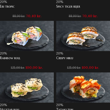
20%
20%
Ebi tropic
Spicy tiger rejer
70,40
kr.
70,40
kr.
88,00
kr.
88,00
kr.
20%
20%
Rainbow roll
Crispy niku
100,00
kr.
100,00
kr.
125,00
kr.
125,00
kr.
20%
20%
Vegetar roll
Tataki tun