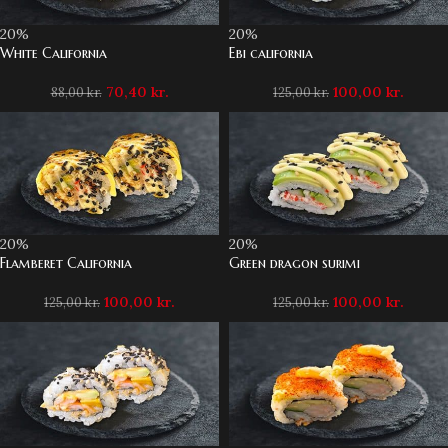
20%
20%
White California
Ebi california
70,40
kr.
100,00
kr.
88,00
kr.
125,00
kr.
20%
20%
Flamberet California
Green dragon surimi
100,00
kr.
100,00
kr.
125,00
kr.
125,00
kr.