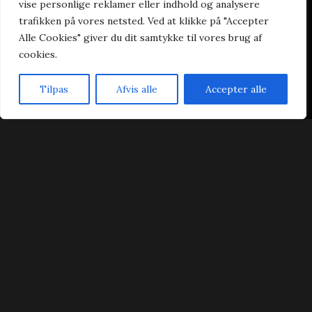
vise personlige reklamer eller indhold og analysere
trafikken på vores netsted. Ved at klikke på "Accepter
Aften: 16:00-21:30
Alle Cookies" giver du dit samtykke til vores brug af
cookies.
Tilpas
Afvis alle
Accepter alle
Forside
Bestil Bord
Takeaway
Kurv
Menu
Praktisk
Forside
Takeaway
Ad Libitum
Kontakt
Handelsbetingelser
Cookie- & privatlivspolitik