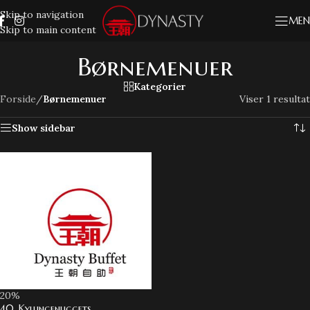
Skip to navigation
MEN
Skip to main content
Børnemenuer
Kategorier
Forside
/
Børnemenuer
Viser 1 resultat
Show sidebar
20%
40. Kyllingenuggets