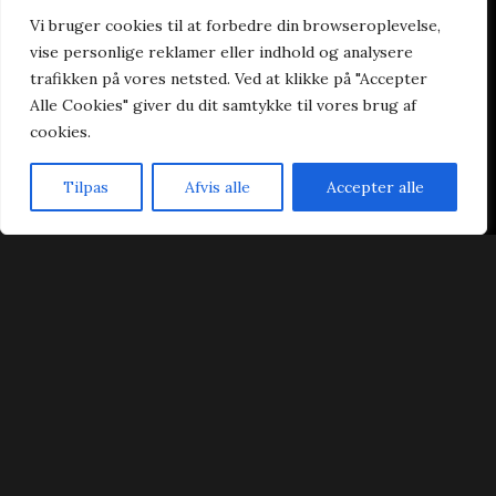
Vi bruger cookies til at forbedre din browseroplevelse,
vise personlige reklamer eller indhold og analysere
Praktisk
trafikken på vores netsted. Ved at klikke på "Accepter
Alle Cookies" giver du dit samtykke til vores brug af
Forside
cookies.
Takeaway
Ad Libitum
Tilpas
Afvis alle
Accepter alle
Kontakt
Forside
Bestil Bord
Takeaway
Kurv
Menu
Handelsbetingelser
Cookie- & privatlivspolitik
Dynasty Sushi & Wok ad Libitum 2023 | Power by
NemBestil ApS