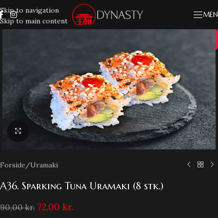
Skip to navigation
MEN
Skip to main content
20%
Klik for at forstørre
Forside
/
Uramaki
A36. Sparking Tuna Uramaki (8 stk.)
72,00
kr.
90,00
kr.