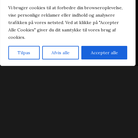
Vi bruger cookies til at forbedre din browseroplevelse,
vise personlige reklamer eller indhold og analysere
Praktisk
trafikken på vores netsted. Ved at klikke på "Accepter
Alle Cookies" giver du dit samtykke til vores brug af
Forside
cookies.
Takeaway
Ad Libitum
Tilpas
Afvis alle
Accepter alle
Kontakt
Forside
Bestil Bord
Takeaway
Kurv
Menu
Handelsbetingelser
Cookie- & privatlivspolitik
Dynasty Sushi & Wok ad Libitum 2023 | Power by
NemBestil ApS