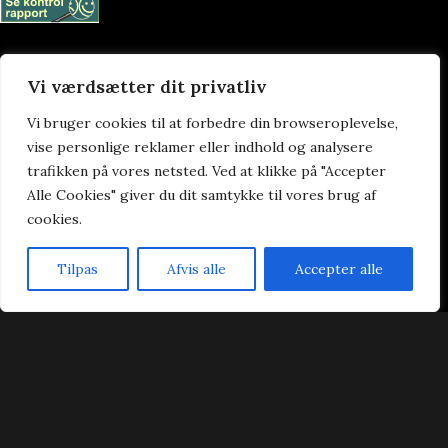
Vi værdsætter dit privatliv
Praktisk
Vi bruger cookies til at forbedre din browseroplevelse,
vise personlige reklamer eller indhold og analysere
Forside
trafikken på vores netsted. Ved at klikke på "Accepter
Takeaway
Alle Cookies" giver du dit samtykke til vores brug af
Ad Libitum
cookies.
Kontakt
Handelsbetingelser
Tilpas
Afvis alle
Accepter alle
Cookie- & privatlivspolitik
Forside
Bestil Bord
Takeaway
Kurv
Menu
Dynasty Sushi & Wok ad Libitum 2023 | Power by
NemBestil ApS