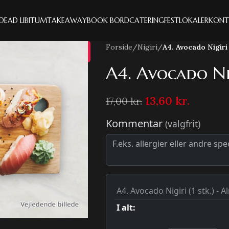
IDE
AD LIBITUM
TAKEAWAY
BOOK BORD
CATERING
FESTLOKALER
KONT
Forside
/
Nigiri
/
A4. Avocado Nigiri (
20%
A4. Avocado Nig
13,60
kr.
17,00
kr.