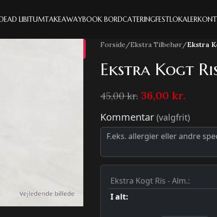
IDE
AD LIBITUM
TAKEAWAY
BOOK BORD
CATERING
FESTLOKALER
KONT
Forside
/
Ekstra Tilbehør
/
Ekstra K
20%
Ekstra Kogt Ri
36,00
kr.
45,00
kr.