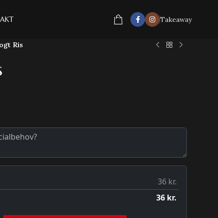
AKT
Takeaway
ogt Ris
s