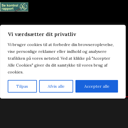
Vi værdsætter dit privatliv
Praktisk
Vi bruger cookies til at forbedre din browseroplevelse,
Forside
vise personlige reklamer eller indhold og analysere
Takeaway
trafikken på vores netsted. Ved at klikke på "Accepter
Ad Libitum
Alle Cookies" giver du dit samtykke til vores brug af
Kontakt
cookies.
Handelsbetingelser
Cookie- & privatlivspolitik
Tilpas
Afvis alle
Accepter alle
Forside
Bestil Bord
Takeaway
Kurv
Menu
Dynasty Sushi & Wok ad Libitum 2023 | Power by
NemBestil ApS